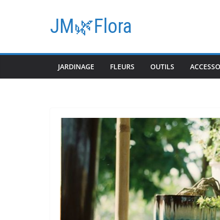
Passer
au
JM🌿Flora
contenu
JARDINAGE
FLEURS
OUTILS
ACCESSO