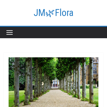
Passer
au
JM🌿Flora
contenu