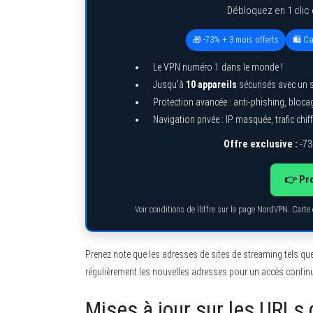
Débloquez en 1 clic 
🎁 -73% + 3 mois offerts
🛍️ C
Le VPN numéro 1 dans le monde !
Jusqu’à
10 appareils
sécurisés avec un 
Protection avancée : anti-phishing, bloc
Navigation privée : IP masquée, trafic chiff
Offre exclusive :
-73
👉 Pro
Voir conditions de l’offre sur la page NordVPN. Cart
Prenez note que les adresses de sites de streaming tels que 
régulièrement les nouvelles adresses pour un accès contin
Mises à jour sur les URLs 