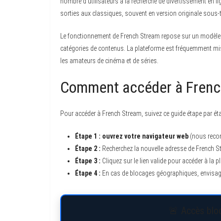
nombre d’utilisateurs à la recherche de divertissement en l
sorties aux classiques, souvent en version originale sous-t
Le fonctionnement de French Stream repose sur un modèle ac
catégories de contenus. La plateforme est fréquemment mise
les amateurs de cinéma et de séries.
Comment accéder à French
Pour accéder à French Stream, suivez ce guide étape par éta
Étape 1 :
ouvrez votre navigateur web
(nous reco
Étape 2 :
Recherchez la nouvelle adresse de French S
Étape 3 :
Cliquez sur le lien valide pour accéder à la p
Étape 4 :
En cas de blocages géographiques, envisagez 
🚨 Accès bloq