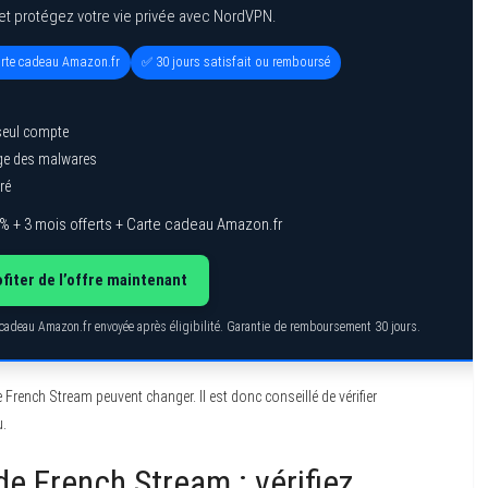
et protégez votre vie privée avec NordVPN.
arte cadeau Amazon.fr
✅ 30 jours satisfait ou remboursé
seul compte
age des malwares
ré
% + 3 mois offerts + Carte cadeau Amazon.fr
fiter de l’offre maintenant
e cadeau Amazon.fr envoyée après éligibilité. Garantie de remboursement 30 jours.
French Stream peuvent changer. Il est donc conseillé de vérifier
u.
de French Stream : vérifiez