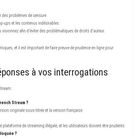
er des problèmes de censure.
op-ups et les contenus indésirables.
 visionnez afin d’éviter des problématiques de droits d’auteur.
sques, et il est important de faire preuve de prudence en ligne pour
éponses à vos interrogations
Stream :
French Stream ?
sion originale sous-titrée et la version française.
ateforme de streaming illégale, et les utilisateurs doivent être prudents.
bloquée ?