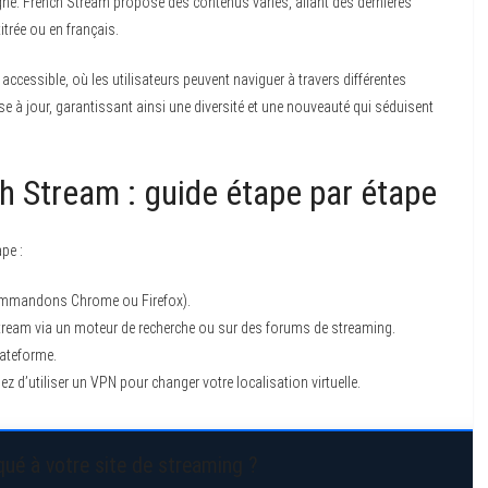
igne. French Stream propose des contenus variés, allant des dernières
itrée ou en français.
cessible, où les utilisateurs peuvent naviguer à travers différentes
 à jour, garantissant ainsi une diversité et une nouveauté qui séduisent
 Stream : guide étape par étape
pe :
mmandons Chrome ou Firefox).
tream via un moteur de recherche ou sur des forums de streaming.
lateforme.
d’utiliser un VPN pour changer votre localisation virtuelle.
ué à votre site de streaming ?